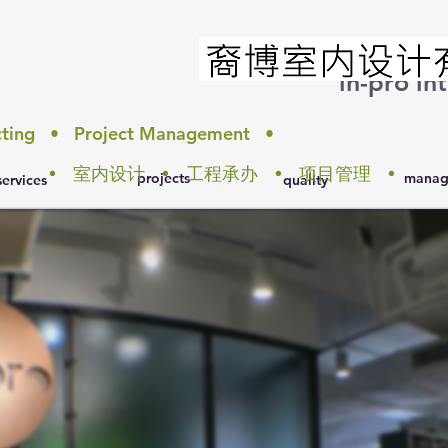
in-pro int
acting • Project Management •
• 室内设计 • 工程承办 • 项目管理 •
projects
manag
services
quality